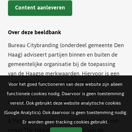
Content aanleveren
Over deze beeldbank
Bureau Citybranding (onderdeel gemeente Den
Haag) adviseert partijen binnen en buiten de
gemeentelijke organisatie bij de toepassing
van de Haagse merkwaarden. Hiervoor is een
aantal hulpmiddelen ontwikkeld, waaronder
Voor het goed functioneren van deze website zijn alleen
deze beeldbank. Deze beeldbank heeft Bureau
functionele cookies nodig. Daarvoor is geen toestemming
Citybranding in samenwerking met de
vereist. Ook gebruikt deze website analytische cookies
beeldredactie van de gemeente en The Hague
(Google Analytics). Ook daarvoor is geen toestemming nodig.
& Partners opgezet. Je vindt er materiaal van
Er worden geen tracking cookies gebruikt.
zowel The Hague & Partners als van de