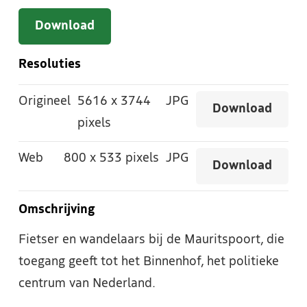
Download
Resoluties
Origineel
5616
x
3744
JPG
Download
pixels
Web
800
x
533 pixels
JPG
Download
Omschrijving
Fietser en wandelaars bij de Mauritspoort, die
toegang geeft tot het Binnenhof, het politieke
centrum van Nederland.