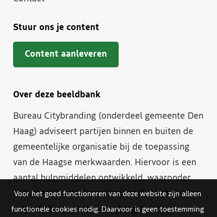
Stuur ons je content
Content aanleveren
Over deze beeldbank
Bureau Citybranding (onderdeel gemeente Den
Haag) adviseert partijen binnen en buiten de
gemeentelijke organisatie bij de toepassing
van de Haagse merkwaarden. Hiervoor is een
aantal hulpmiddelen ontwikkeld, waaronder
deze beeldbank. Deze beeldbank heeft Bureau
Voor het goed functioneren van deze website zijn alleen
Citybranding in samenwerking met de
functionele cookies nodig. Daarvoor is geen toestemming