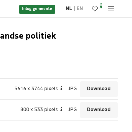
0
NL
EN
Inlog gemeente
andse politiek
5616
x
3744 pixels
JPG
Download
800
x
533 pixels
JPG
Download