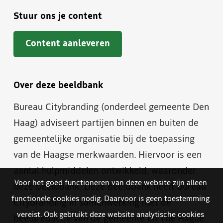
Stuur ons je content
Content aanleveren
Over deze beeldbank
Bureau Citybranding (onderdeel gemeente Den
Haag) adviseert partijen binnen en buiten de
gemeentelijke organisatie bij de toepassing
van de Haagse merkwaarden. Hiervoor is een
aantal hulpmiddelen ontwikkeld, waaronder
Voor het goed functioneren van deze website zijn alleen
deze beeldbank. Deze beeldbank heeft Bureau
functionele cookies nodig. Daarvoor is geen toestemming
Citybranding in samenwerking met de
vereist. Ook gebruikt deze website analytische cookies
beeldredactie van de gemeente en The Hague