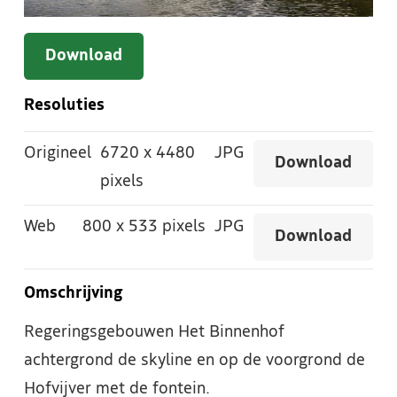
Download
Resoluties
Origineel
6720
x
4480
JPG
Download
pixels
Web
800
x
533 pixels
JPG
Download
Omschrijving
Regeringsgebouwen Het Binnenhof
achtergrond de skyline en op de voorgrond de
Hofvijver met de fontein.