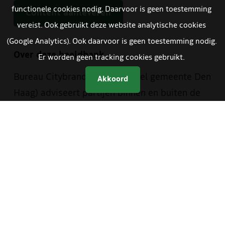
functionele cookies nodig. Daarvoor is geen toestemming
Content aanleveren
vereist. Ook gebruikt deze website analytische cookies
(Google Analytics). Ook daarvoor is geen toestemming nodig.
Over deze beeldbank
Er worden geen tracking cookies gebruikt.
Bureau Citybranding (onderdeel gemeente Den
Akkoord
Haag) adviseert partijen binnen en buiten de
gemeentelijke organisatie bij de toepassing
van de Haagse merkwaarden. Hiervoor is een
aantal hulpmiddelen ontwikkeld, waaronder
deze beeldbank. Deze beeldbank heeft Bureau
Citybranding in samenwerking met de
beeldredactie van de gemeente en The Hague
& Partners opgezet. Je vindt er materiaal van
zowel The Hague & Partners als van de