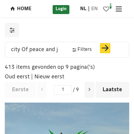
0
HOME
NL
EN
Login
Filters
413 items gevonden op 9 pagina('s)
Oud eerst
|
Nieuw eerst
Eerste
Laatste
/ 9