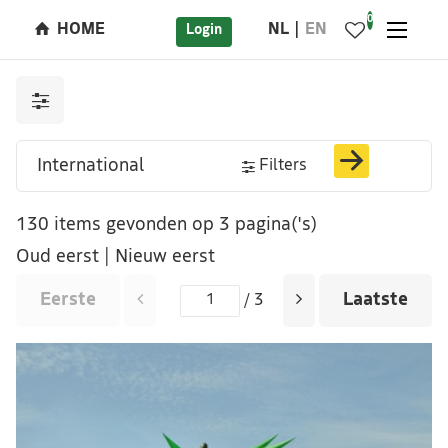
0
HOME
NL
EN
Login
Filters
130 items gevonden op 3 pagina('s)
Oud eerst
|
Nieuw eerst
Eerste
Laatste
/ 3