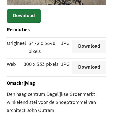
Download
Resoluties
Origineel
5472
x
3648
JPG
Download
pixels
Web
800
x
533 pixels
JPG
Download
Omschrijving
Den haag centrum Dagelijkse Groenmarkt
winkelend stel voor de Snoeptrommel van
architect John Outram