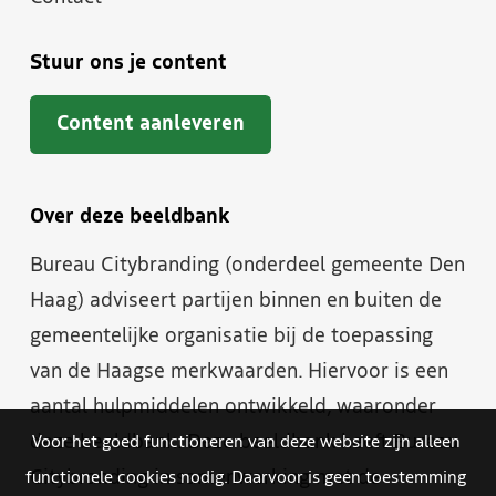
Stuur ons je content
Content aanleveren
Over deze beeldbank
Bureau Citybranding (onderdeel gemeente Den
Haag) adviseert partijen binnen en buiten de
gemeentelijke organisatie bij de toepassing
van de Haagse merkwaarden. Hiervoor is een
aantal hulpmiddelen ontwikkeld, waaronder
deze beeldbank. Deze beeldbank heeft Bureau
Voor het goed functioneren van deze website zijn alleen
Citybranding in samenwerking met de
functionele cookies nodig. Daarvoor is geen toestemming