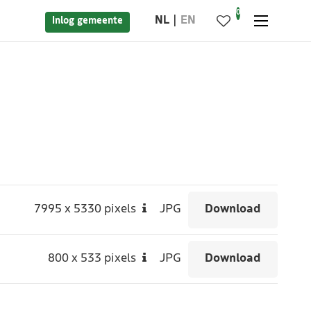
0
NL
EN
Inlog gemeente
7995
x
5330 pixels
JPG
Download
800
x
533 pixels
JPG
Download