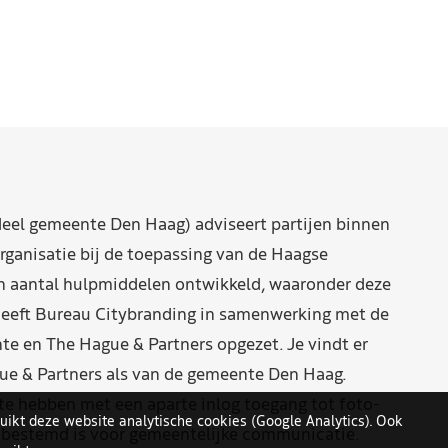
eel gemeente Den Haag) adviseert partijen binnen
rganisatie bij de toepassing van de Haagse
n aantal hulpmiddelen ontwikkeld, waaronder deze
eeft Bureau Citybranding in samenwerking met de
e en The Hague & Partners opgezet. Je vindt er
ue & Partners als van de gemeente Den Haag.
 hebben met een aparte inlog toegang tot foto-
uikt deze website analytische cookies (Google Analytics). Ook
n bestemd is voor gemeentelijke communicatie.