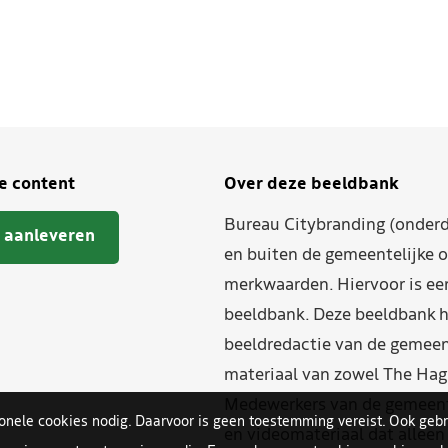
je content
Over deze beeldbank
Bureau Citybranding (onderd
 aanleveren
en buiten de gemeentelijke o
merkwaarden. Hiervoor is ee
beeldbank. Deze beeldbank h
beeldredactie van de gemeent
materiaal van zowel The Hag
Medewerkers van de gemeente
ionele cookies nodig. Daarvoor is geen toestemming vereist. Ook gebr
en videomateriaal dat allee