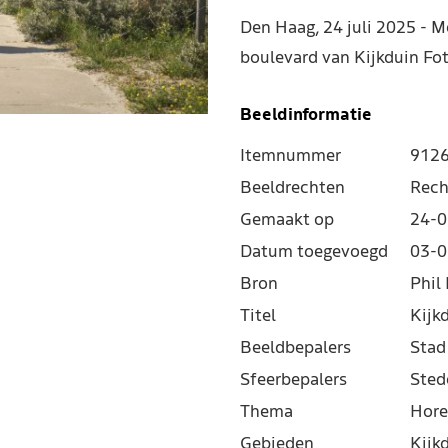
Den Haag, 24 juli 2025 - 
boulevard van Kijkduin Fo
Beeldinformatie
Itemnummer
912
Beeldrechten
Rech
Gemaakt op
24-0
Datum toegevoegd
03-0
Bron
Phil 
Titel
Kijk
Beeldbepalers
Stad
Sfeerbepalers
Sted
Thema
Hore
Gebieden
Kijk