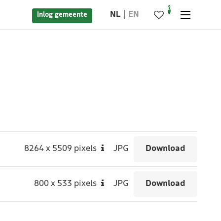
0
NL
EN
Inlog gemeente
8264
x
5509 pixels
JPG
Download
800
x
533 pixels
JPG
Download