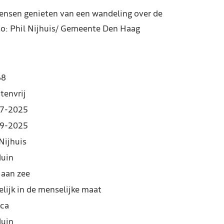
Mensen genieten van een wandeling over de
to: Phil Nijhuis/ Gemeente Den Haag
68
tenvrij
7-2025
9-2025
Nijhuis
duin
 aan zee
elijk in de menselijke maat
ca
duin