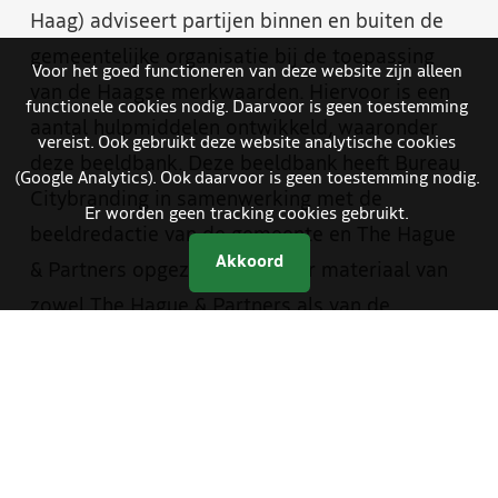
Haag) adviseert partijen binnen en buiten de
gemeentelijke organisatie bij de toepassing
Voor het goed functioneren van deze website zijn alleen
van de Haagse merkwaarden. Hiervoor is een
functionele cookies nodig. Daarvoor is geen toestemming
aantal hulpmiddelen ontwikkeld, waaronder
vereist. Ook gebruikt deze website analytische cookies
deze beeldbank. Deze beeldbank heeft Bureau
(Google Analytics). Ook daarvoor is geen toestemming nodig.
Citybranding in samenwerking met de
Er worden geen tracking cookies gebruikt.
beeldredactie van de gemeente en The Hague
Akkoord
& Partners opgezet. Je vindt er materiaal van
zowel The Hague & Partners als van de
gemeente Den Haag. Medewerkers van de
gemeente hebben met een aparte inlog
toegang tot foto- en videomateriaal dat alleen
bestemd is voor gemeentelijke communicatie.