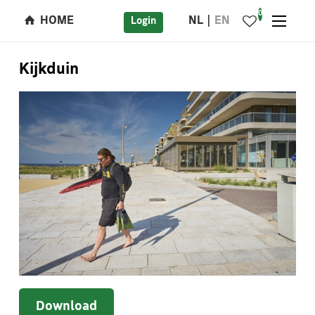
0
HOME
NL
EN
Login
Kijkduin
Download