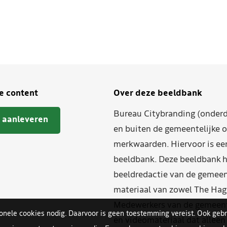
je content
Over deze beeldbank
Bureau Citybranding (onderd
 aanleveren
en buiten de gemeentelijke o
merkwaarden. Hiervoor is ee
beeldbank. Deze beeldbank h
beeldredactie van de gemeent
materiaal van zowel The Hag
Medewerkers van de gemeente
ionele cookies nodig. Daarvoor is geen toestemming vereist. Ook gebr
en videomateriaal dat allee