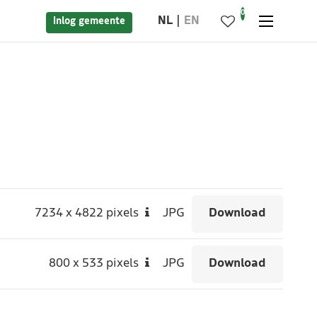
0
NL
EN
Inlog gemeente
7234
x
4822 pixels
JPG
Download
800
x
533 pixels
JPG
Download