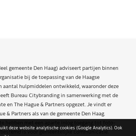
eel gemeente Den Haag) adviseert partijen binnen
rganisatie bij de toepassing van de Haagse
n aantal hulpmiddelen ontwikkeld, waaronder deze
eeft Bureau Citybranding in samenwerking met de
e en The Hague & Partners opgezet. Je vindt er
ue & Partners als van de gemeente Den Haag.
 hebben met een aparte inlog toegang tot foto-
uikt deze website analytische cookies (Google Analytics). Ook
n bestemd is voor gemeentelijke communicatie.