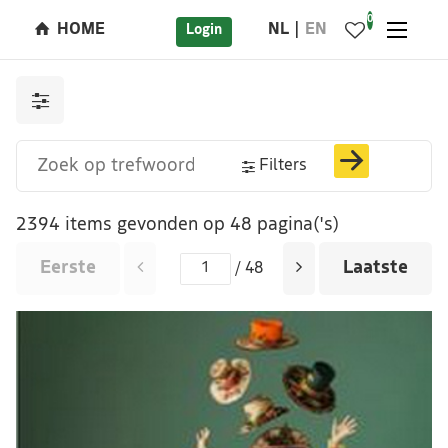
0
HOME
NL
EN
Login
Filters
2394 items gevonden op 48 pagina('s)
Eerste
Laatste
/ 48