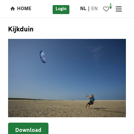
0
HOME
NL
EN
Login
Kijkduin
Download