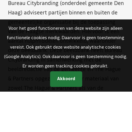
Bureau Citybranding (onderdeel gemeente Den
Haag) adviseert partijen binnen en buiten de
gemeentelijke organisatie bij de toepassing
Voor het goed functioneren van deze website zijn alleen
van de Haagse merkwaarden. Hiervoor is een
functionele cookies nodig. Daarvoor is geen toestemming
aantal hulpmiddelen ontwikkeld, waaronder
vereist. Ook gebruikt deze website analytische cookies
deze beeldbank. Deze beeldbank heeft Bureau
(Google Analytics). Ook daarvoor is geen toestemming nodig.
Citybranding in samenwerking met de
Er worden geen tracking cookies gebruikt.
beeldredactie van de gemeente en The Hague
& Partners opgezet. Je vindt er materiaal van
Akkoord
zowel The Hague & Partners als van de
gemeente Den Haag. Medewerkers van de
gemeente hebben met een aparte inlog
toegang tot foto- en videomateriaal dat alleen
bestemd is voor gemeentelijke communicatie.