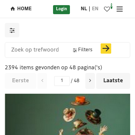
0
HOME
NL
EN
Login
Filters
2394 items gevonden op 48 pagina('s)
Eerste
Laatste
/ 48