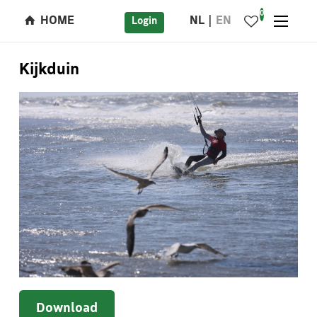
0
HOME
NL
EN
Login
Kijkduin
Download