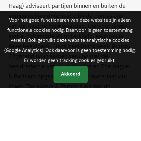
Haag) adviseert partijen binnen en buiten de
gemeentelijke organisatie bij de toepassing
Voor het goed functioneren van deze website zijn alleen
van de Haagse merkwaarden. Hiervoor is een
functionele cookies nodig. Daarvoor is geen toestemming
aantal hulpmiddelen ontwikkeld, waaronder
vereist. Ook gebruikt deze website analytische cookies
deze beeldbank. Deze beeldbank heeft Bureau
(Google Analytics). Ook daarvoor is geen toestemming nodig.
Citybranding in samenwerking met de
Er worden geen tracking cookies gebruikt.
beeldredactie van de gemeente en The Hague
Akkoord
& Partners opgezet. Je vindt er materiaal van
zowel The Hague & Partners als van de
gemeente Den Haag. Medewerkers van de
gemeente hebben met een aparte inlog
toegang tot foto- en videomateriaal dat alleen
bestemd is voor gemeentelijke communicatie.