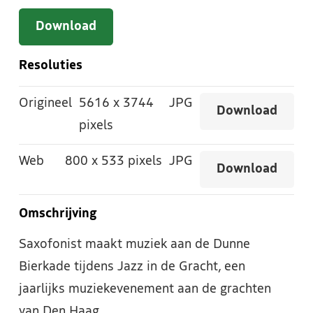
Download
Resoluties
Origineel
5616
x
3744
JPG
Download
pixels
Web
800
x
533 pixels
JPG
Download
Omschrijving
Saxofonist maakt muziek aan de Dunne
Bierkade tijdens Jazz in de Gracht, een
jaarlijks muziekevenement aan de grachten
van Den Haag.