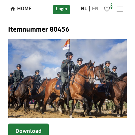
0
HOME
NL
EN
Login
Itemnummer 80456
Download