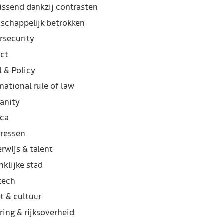
rissend dankzij contrasten
schappelijk betrokken
rsecurity
ct
l & Policy
national rule of law
anity
ca
ressen
rwijs & talent
nklijke stad
 tech
t & cultuur
ring & rijksoverheid