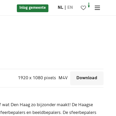
0
NL
EN
Inlog gemeente
1920
x
1080 pixels
M4V
Download
ef wat Den Haag zo bijzonder maakt! De Haagse
feerbepalers en beeldbepalers. De sfeerbepalers