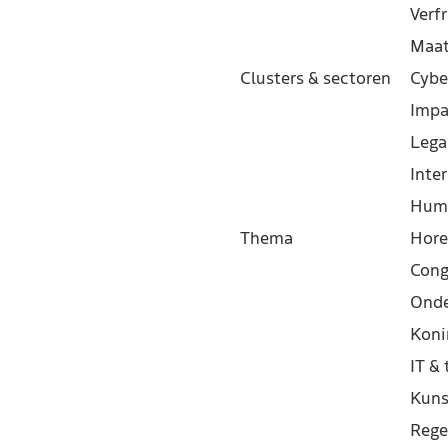
Verf
Maat
Clusters & sectoren
Cybe
Impa
Lega
Inter
Hum
Thema
Hore
Cong
Onde
Koni
IT &
Kuns
Rege