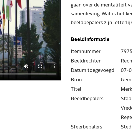
gaan over de mentaliteit 
samenleving. Wat is het k
beeldbepalers zijn letterli
Beeldinformatie
Itemnummer
797
Beeldrechten
Rech
Datum toegevoegd
07-0
Bron
Geme
Titel
Merk
Beeldbepalers
Stad
Vred
Rege
Sfeerbepalers
Sted