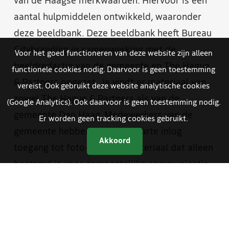
van de Haagse merkwaarden. Hiervoor is een
aantal hulpmiddelen ontwikkeld, waaronder
deze beeldbank. Deze beeldbank heeft Bureau
Citybranding in samenwerking met de
Voor het goed functioneren van deze website zijn alleen
beeldredactie van de gemeente en The Hague
functionele cookies nodig. Daarvoor is geen toestemming
& Partners opgezet. Je vindt er materiaal van
vereist. Ook gebruikt deze website analytische cookies
zowel The Hague & Partners als van de
(Google Analytics). Ook daarvoor is geen toestemming nodig.
gemeente Den Haag. Medewerkers van de
Er worden geen tracking cookies gebruikt.
gemeente hebben met een aparte inlog
Akkoord
toegang tot foto- en videomateriaal dat alleen
bestemd is voor gemeentelijke communicatie.