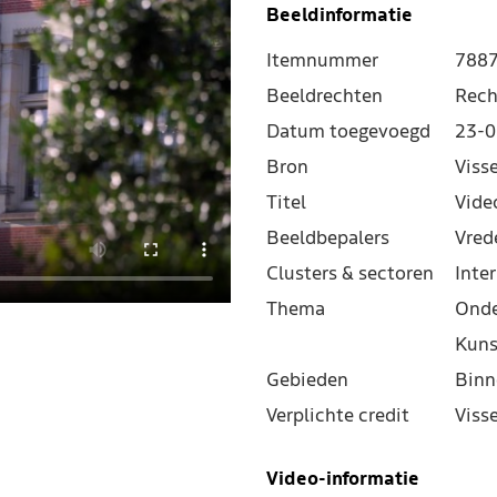
Beeldinformatie
Itemnummer
788
Beeldrechten
Rech
Datum toegevoegd
23-0
Bron
Viss
Titel
Vide
Beeldbepalers
Vred
Clusters & sectoren
Inter
Thema
Onde
Kuns
Gebieden
Binn
Verplichte credit
Viss
Video-informatie