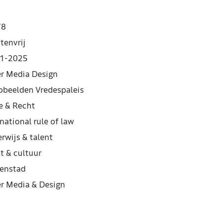
78
tenvrij
1-2025
er Media Design
obeelden Vredespaleis
e & Recht
national rule of law
rwijs & talent
t & cultuur
enstad
er Media & Design