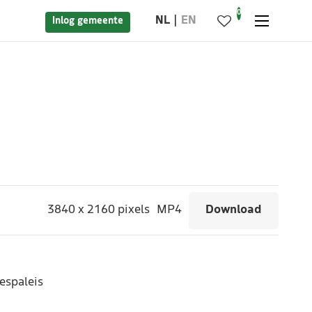
0
NL
EN
Inlog gemeente
3840
x
2160 pixels
MP4
Download
espaleis