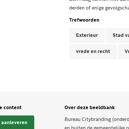
derden of enige gevolgscha
Trefwoorden
Exterieur
Stad v
vrede en recht
V
je content
Over deze beeldbank
Bureau Citybranding (onderd
 aanleveren
en buiten de gemeentelijke o