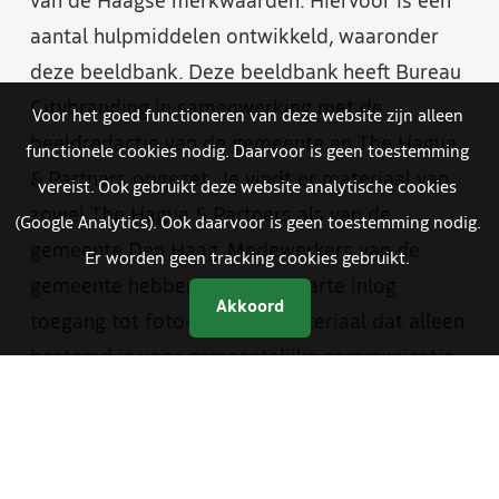
van de Haagse merkwaarden. Hiervoor is een
aantal hulpmiddelen ontwikkeld, waaronder
deze beeldbank. Deze beeldbank heeft Bureau
Citybranding in samenwerking met de
Voor het goed functioneren van deze website zijn alleen
beeldredactie van de gemeente en The Hague
functionele cookies nodig. Daarvoor is geen toestemming
& Partners opgezet. Je vindt er materiaal van
vereist. Ook gebruikt deze website analytische cookies
zowel The Hague & Partners als van de
(Google Analytics). Ook daarvoor is geen toestemming nodig.
gemeente Den Haag. Medewerkers van de
Er worden geen tracking cookies gebruikt.
gemeente hebben met een aparte inlog
Akkoord
toegang tot foto- en videomateriaal dat alleen
bestemd is voor gemeentelijke communicatie.