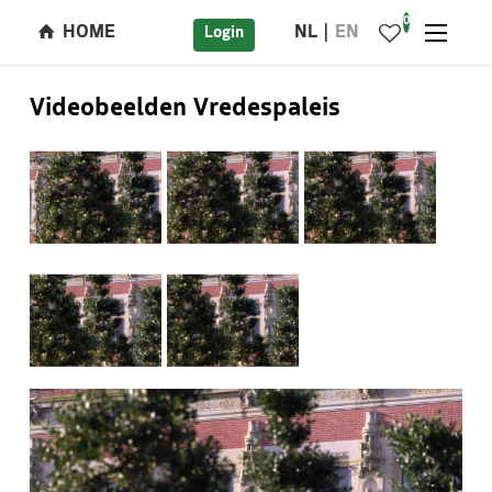
0
HOME
NL
EN
Login
Videobeelden Vredespaleis