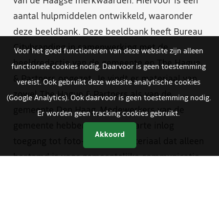
van de Haagse merkwaarden. Hiervoor is een
aantal hulpmiddelen ontwikkeld, waaronder
deze beeldbank. Deze beeldbank heeft Bureau
Citybranding in samenwerking met de
Voor het goed functioneren van deze website zijn alleen
beeldredactie van de gemeente en The Hague
functionele cookies nodig. Daarvoor is geen toestemming
& Partners opgezet. Je vindt er materiaal van
vereist. Ook gebruikt deze website analytische cookies
zowel The Hague & Partners als van de
(Google Analytics). Ook daarvoor is geen toestemming nodig.
gemeente Den Haag. Medewerkers van de
Er worden geen tracking cookies gebruikt.
gemeente hebben met een aparte inlog
Akkoord
toegang tot foto- en videomateriaal dat alleen
bestemd is voor gemeentelijke communicatie.