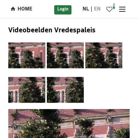
0
HOME
NL
EN
Login
Videobeelden Vredespaleis