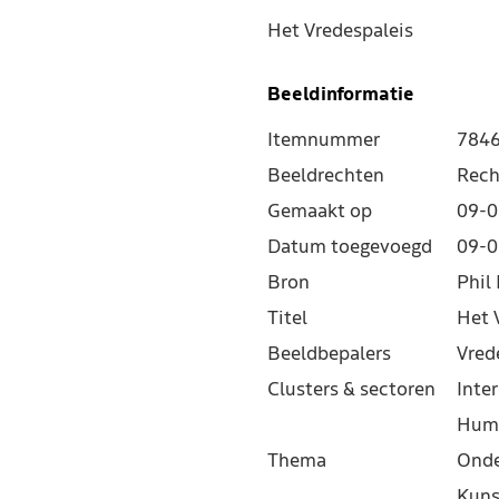
Het Vredespaleis
Beeldinformatie
Itemnummer
784
Beeldrechten
Rech
Gemaakt op
09-0
Datum toegevoegd
09-0
Bron
Phil 
Titel
Het 
Beeldbepalers
Vred
Clusters & sectoren
Inter
Hum
Thema
Onde
Kuns