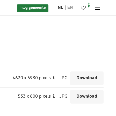
0
NL
EN
Inlog gemeente
4620
x
6930 pixels
JPG
Download
533
x
800 pixels
JPG
Download