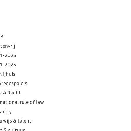
63
tenvrij
1-2025
1-2025
Nijhuis
Vredespaleis
e & Recht
national rule of law
anity
rwijs & talent
t & cultuur