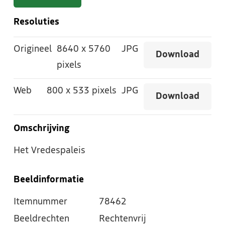
Resoluties
Origineel
8640
x
5760
JPG
Download
pixels
Web
800
x
533 pixels
JPG
Download
Omschrijving
Het Vredespaleis
Beeldinformatie
Itemnummer
78462
Beeldrechten
Rechtenvrij