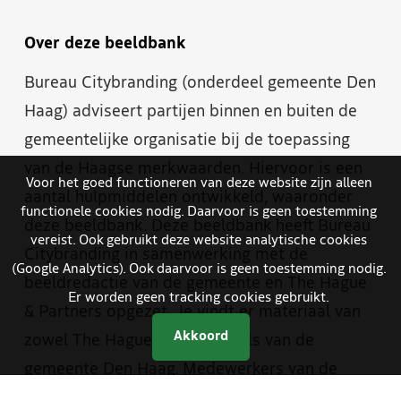
Over deze beeldbank
Bureau Citybranding (onderdeel gemeente Den
Haag) adviseert partijen binnen en buiten de
gemeentelijke organisatie bij de toepassing
van de Haagse merkwaarden. Hiervoor is een
Voor het goed functioneren van deze website zijn alleen
aantal hulpmiddelen ontwikkeld, waaronder
functionele cookies nodig. Daarvoor is geen toestemming
deze beeldbank. Deze beeldbank heeft Bureau
vereist. Ook gebruikt deze website analytische cookies
Citybranding in samenwerking met de
(Google Analytics). Ook daarvoor is geen toestemming nodig.
beeldredactie van de gemeente en The Hague
Er worden geen tracking cookies gebruikt.
& Partners opgezet. Je vindt er materiaal van
Akkoord
zowel The Hague & Partners als van de
gemeente Den Haag. Medewerkers van de
gemeente hebben met een aparte inlog