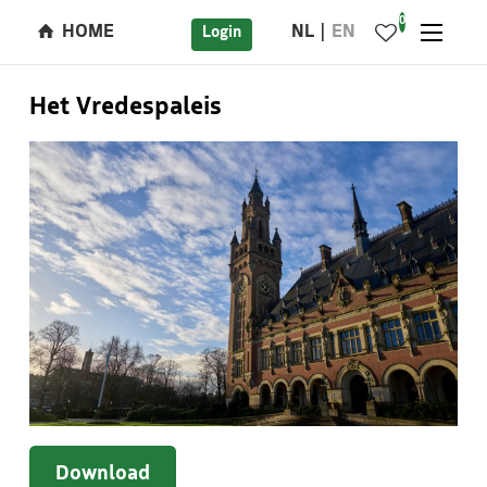
0
HOME
NL
EN
Login
Het Vredespaleis
Download