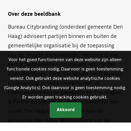
Over deze beeldbank
Bureau Citybranding (onderdeel gemeente Den
Haag) adviseert partijen binnen en buiten de
gemeentelijke organisatie bij de toepassing
van de Haagse merkwaarden. Hiervoor is een
Voor het goed functioneren van deze website zijn alleen
aantal hulpmiddelen ontwikkeld, waaronder
functionele cookies nodig. Daarvoor is geen toestemming
deze beeldbank. Deze beeldbank heeft Bureau
vereist. Ook gebruikt deze website analytische cookies
Citybranding in samenwerking met de
(Google Analytics). Ook daarvoor is geen toestemming nodig.
beeldredactie van de gemeente en The Hague
Er worden geen tracking cookies gebruikt.
& Partners opgezet. Je vindt er materiaal van
Akkoord
zowel The Hague & Partners als van de
gemeente Den Haag. Medewerkers van de
gemeente hebben met een aparte inlog