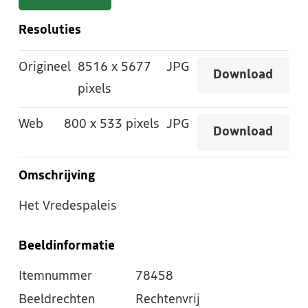
Resoluties
Origineel
8516
x
5677
JPG
Download
pixels
Web
800
x
533 pixels
JPG
Download
Omschrijving
Het Vredespaleis
Beeldinformatie
Itemnummer
78458
Beeldrechten
Rechtenvrij