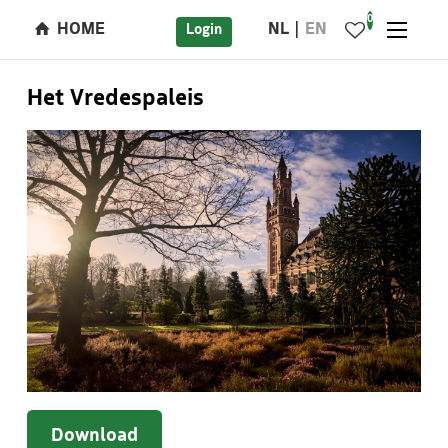
0
HOME
NL
EN
Login
Het Vredespaleis
Download