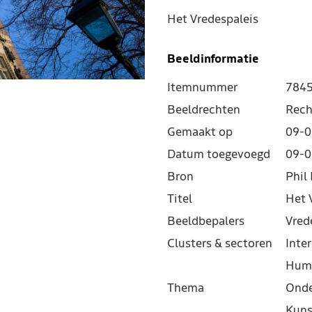
Het Vredespaleis
Beeldinformatie
Itemnummer
784
Beeldrechten
Rech
Gemaakt op
09-0
Datum toegevoegd
09-0
Bron
Phil 
Titel
Het 
Beeldbepalers
Vred
Clusters & sectoren
Inter
Hum
Thema
Onde
Kuns