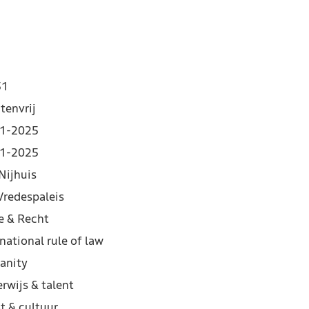
51
tenvrij
1-2025
1-2025
Nijhuis
Vredespaleis
e & Recht
national rule of law
anity
rwijs & talent
t & cultuur