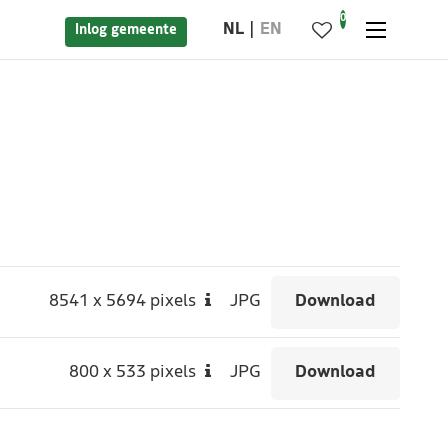
0
NL
EN
Inlog gemeente
8541
x
5694 pixels
JPG
Download
800
x
533 pixels
JPG
Download