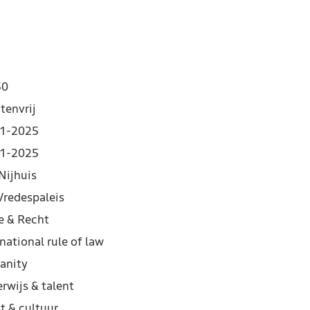
50
tenvrij
1-2025
1-2025
Nijhuis
Vredespaleis
e & Recht
national rule of law
anity
rwijs & talent
t & cultuur