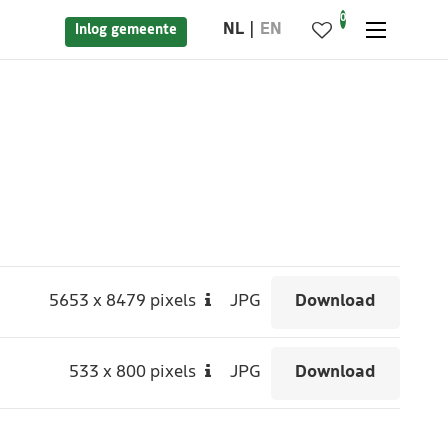
0
NL
EN
Inlog gemeente
5653
x
8479 pixels
JPG
Download
533
x
800 pixels
JPG
Download