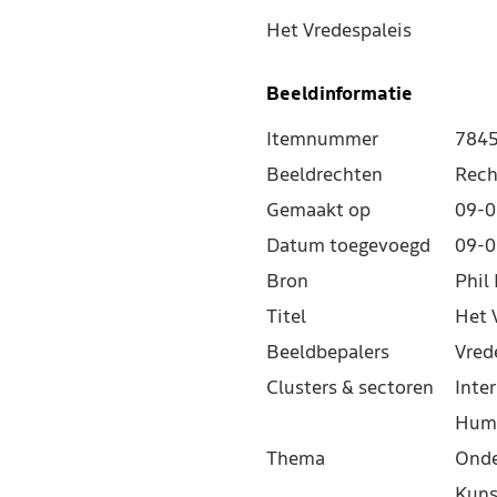
Het Vredespaleis
Beeldinformatie
Itemnummer
784
Beeldrechten
Rech
Gemaakt op
09-0
Datum toegevoegd
09-0
Bron
Phil 
Titel
Het 
Beeldbepalers
Vred
Clusters & sectoren
Inter
Hum
Thema
Onde
Kuns