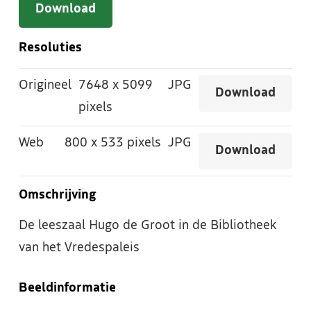
Download
Resoluties
Origineel
7648
x
5099
JPG
Download
pixels
Web
800
x
533 pixels
JPG
Download
Omschrijving
De leeszaal Hugo de Groot in de Bibliotheek
van het Vredespaleis
Beeldinformatie