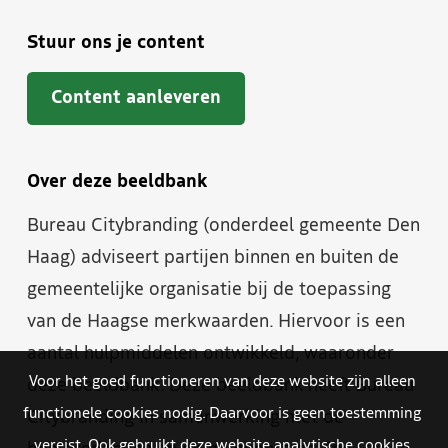
Stuur ons je content
Content aanleveren
Over deze beeldbank
Bureau Citybranding (onderdeel gemeente Den
Haag) adviseert partijen binnen en buiten de
gemeentelijke organisatie bij de toepassing
van de Haagse merkwaarden. Hiervoor is een
aantal hulpmiddelen ontwikkeld, waaronder
Voor het goed functioneren van deze website zijn alleen
deze beeldbank. Deze beeldbank heeft Bureau
functionele cookies nodig. Daarvoor is geen toestemming
Citybranding in samenwerking met de
vereist. Ook gebruikt deze website analytische cookies