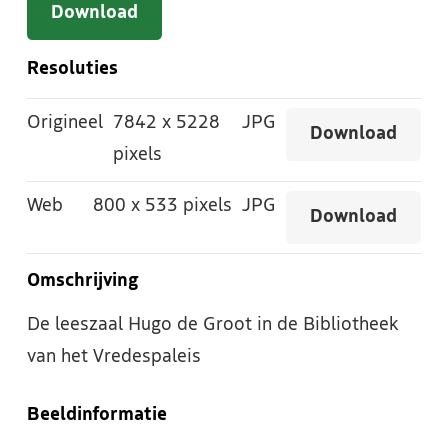
Download
Resoluties
Origineel
7842
x
5228
JPG
Download
pixels
Web
800
x
533 pixels
JPG
Download
Omschrijving
De leeszaal Hugo de Groot in de Bibliotheek
van het Vredespaleis
Beeldinformatie