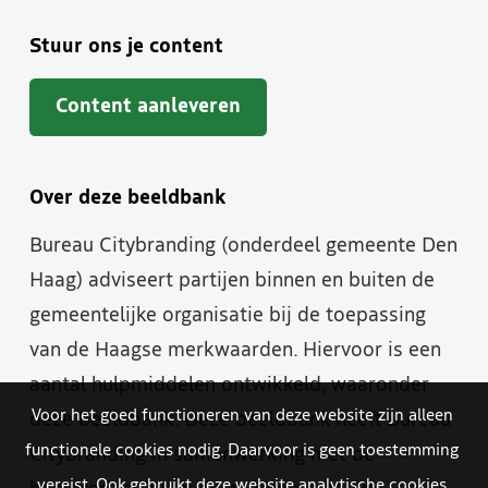
Stuur ons je content
Content aanleveren
Over deze beeldbank
Bureau Citybranding (onderdeel gemeente Den
Haag) adviseert partijen binnen en buiten de
gemeentelijke organisatie bij de toepassing
van de Haagse merkwaarden. Hiervoor is een
aantal hulpmiddelen ontwikkeld, waaronder
Voor het goed functioneren van deze website zijn alleen
deze beeldbank. Deze beeldbank heeft Bureau
functionele cookies nodig. Daarvoor is geen toestemming
Citybranding in samenwerking met de
vereist. Ook gebruikt deze website analytische cookies