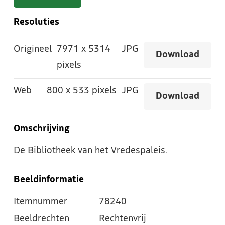
Resoluties
Origineel
7971
x
5314
JPG
Download
pixels
Web
800
x
533 pixels
JPG
Download
Omschrijving
De Bibliotheek van het Vredespaleis.
Beeldinformatie
Itemnummer
78240
Beeldrechten
Rechtenvrij