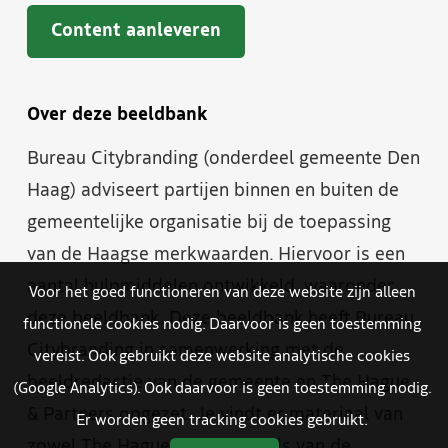
Content aanleveren
Over deze beeldbank
Bureau Citybranding (onderdeel gemeente Den
Haag) adviseert partijen binnen en buiten de
gemeentelijke organisatie bij de toepassing
van de Haagse merkwaarden. Hiervoor is een
aantal hulpmiddelen ontwikkeld, waaronder
Voor het goed functioneren van deze website zijn alleen
deze beeldbank. Deze beeldbank heeft Bureau
functionele cookies nodig. Daarvoor is geen toestemming
Citybranding in samenwerking met de
vereist. Ook gebruikt deze website analytische cookies
beeldredactie van de gemeente en The Hague
(Google Analytics). Ook daarvoor is geen toestemming nodig.
& Partners opgezet. Je vindt er materiaal van
Er worden geen tracking cookies gebruikt.
zowel The Hague & Partners als van de