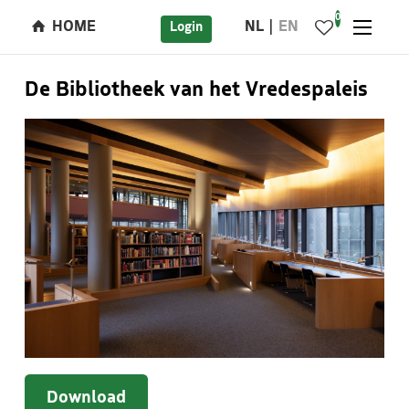
0
HOME
NL
EN
Login
De Bibliotheek van het Vredespaleis
Download