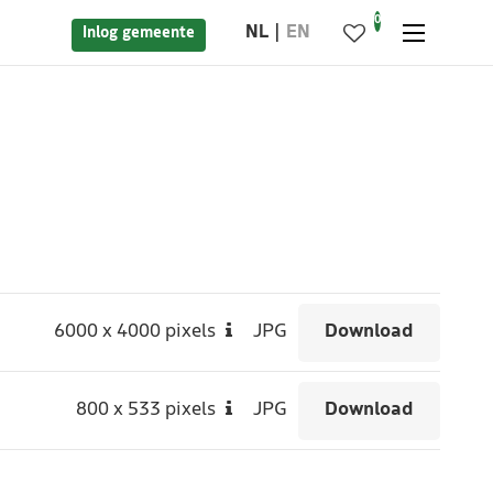
0
NL
EN
Inlog gemeente
6000
x
4000 pixels
JPG
Download
800
x
533 pixels
JPG
Download