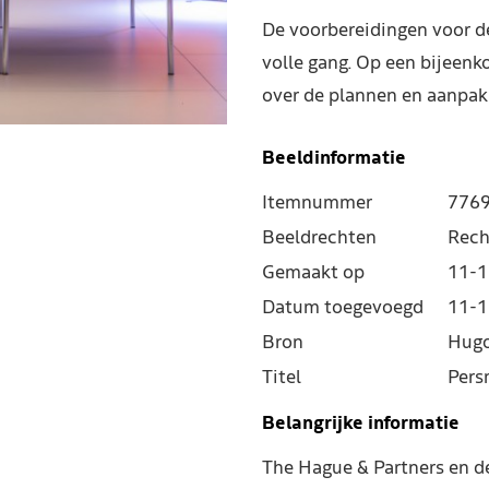
De voorbereidingen voor d
volle gang. Op een bijeen
over de plannen en aanpak
Beeldinformatie
Itemnummer
776
Beeldrechten
Rech
Gemaakt op
11-1
Datum toegevoegd
11-1
Bron
Hugo
Titel
Pers
Belangrijke informatie
The Hague & Partners en 