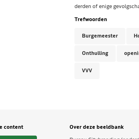
derden of enige gevolgscha
Trefwoorden
Burgemeester
H
Onthulling
openi
VVV
je content
Over deze beeldbank