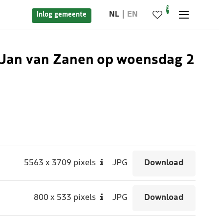
0
NL
EN
Inlog gemeente
r Jan van Zanen op woensdag 2
5563
x
3709 pixels
JPG
Download
800
x
533 pixels
JPG
Download