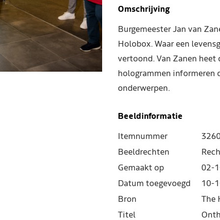
Omschrijving
Burgemeester Jan van Zane
Holobox. Waar een levensg
vertoond. Van Zanen heet 
hologrammen informeren de
onderwerpen.
Beeldinformatie
Itemnummer
326
Beeldrechten
Rech
Gemaakt op
02-1
Datum toegevoegd
10-1
Bron
The 
Titel
Onth