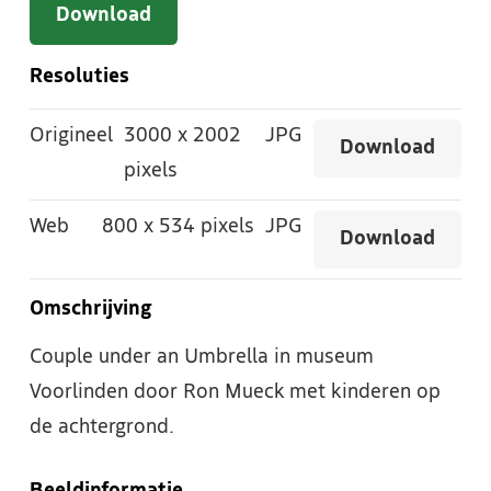
Download
Resoluties
Origineel
3000
x
2002
JPG
Download
pixels
Web
800
x
534 pixels
JPG
Download
Omschrijving
Couple under an Umbrella in museum
Voorlinden door Ron Mueck met kinderen op
de achtergrond.