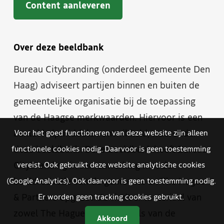
Content aanleveren
Over deze beeldbank
Bureau Citybranding (onderdeel gemeente Den
Haag) adviseert partijen binnen en buiten de
gemeentelijke organisatie bij de toepassing
van de Haagse merkwaarden. Hiervoor is een
aantal hulpmiddelen ontwikkeld, waaronder
Voor het goed functioneren van deze website zijn alleen
deze beeldbank. Deze beeldbank heeft Bureau
functionele cookies nodig. Daarvoor is geen toestemming
Citybranding in samenwerking met de
vereist. Ook gebruikt deze website analytische cookies
beeldredactie van de gemeente en The Hague
(Google Analytics). Ook daarvoor is geen toestemming nodig.
& Partners opgezet. Je vindt er materiaal van
Er worden geen tracking cookies gebruikt.
zowel The Hague & Partners als van de
Akkoord