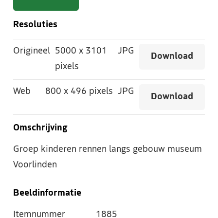
Resoluties
Origineel
5000
x
3101
JPG
Download
pixels
Web
800
x
496 pixels
JPG
Download
Omschrijving
Groep kinderen rennen langs gebouw museum
Voorlinden
Beeldinformatie
Itemnummer
1885