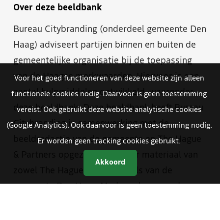
Over deze beeldbank
Bureau Citybranding (onderdeel gemeente Den
Haag) adviseert partijen binnen en buiten de
gemeentelijke organisatie bij de toepassing
van de Haagse merkwaarden. Hiervoor is een
Voor het goed functioneren van deze website zijn alleen
aantal hulpmiddelen ontwikkeld, waaronder
functionele cookies nodig. Daarvoor is geen toestemming
deze beeldbank. Deze beeldbank heeft Bureau
vereist. Ook gebruikt deze website analytische cookies
Citybranding in samenwerking met de
(Google Analytics). Ook daarvoor is geen toestemming nodig.
beeldredactie van de gemeente en The Hague
Er worden geen tracking cookies gebruikt.
& Partners opgezet. Je vindt er materiaal van
Akkoord
zowel The Hague & Partners als van de
gemeente Den Haag. Medewerkers van de
gemeente hebben met een aparte inlog
toegang tot foto- en videomateriaal dat alleen