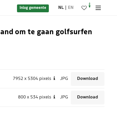
0
NL
EN
Inlog gemeente
rand om te gaan golfsurfen
7952
x
5304 pixels
JPG
Download
800
x
534 pixels
JPG
Download