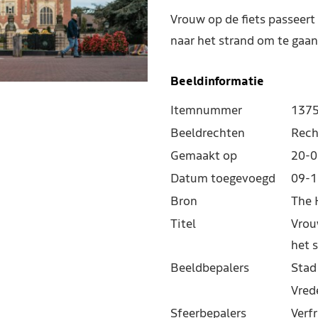
Vrouw op de fiets passeert
naar het strand om te gaan
Beeldinformatie
Itemnummer
137
Beeldrechten
Rech
Gemaakt op
20-0
Datum toegevoegd
09-1
Bron
The 
Titel
Vrou
het 
Beeldbepalers
Stad
Vred
Sfeerbepalers
Verf