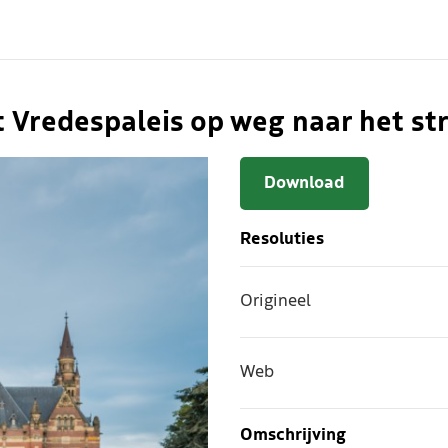
t Vredespaleis op weg naar het st
Download
Resoluties
Origineel
Web
Omschrijving