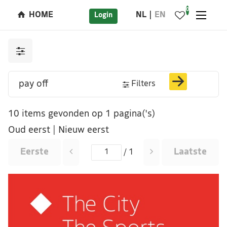
0
HOME
NL
EN
Login
Filters
10 items gevonden op 1 pagina('s)
Oud eerst
|
Nieuw eerst
Eerste
Laatste
/ 1