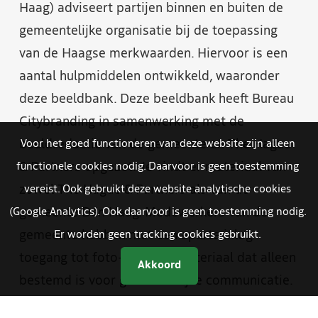
Haag) adviseert partijen binnen en buiten de
gemeentelijke organisatie bij de toepassing
van de Haagse merkwaarden. Hiervoor is een
aantal hulpmiddelen ontwikkeld, waaronder
deze beeldbank. Deze beeldbank heeft Bureau
Citybranding in samenwerking met de
beeldredactie van de gemeente en The Hague
Voor het goed functioneren van deze website zijn alleen
& Partners opgezet. Je vindt er materiaal van
functionele cookies nodig. Daarvoor is geen toestemming
zowel The Hague & Partners als van de
vereist. Ook gebruikt deze website analytische cookies
gemeente Den Haag. Medewerkers van de
(Google Analytics). Ook daarvoor is geen toestemming nodig.
gemeente hebben met een aparte inlog
Er worden geen tracking cookies gebruikt.
toegang tot foto- en videomateriaal dat alleen
Akkoord
bestemd is voor gemeentelijke communicatie.