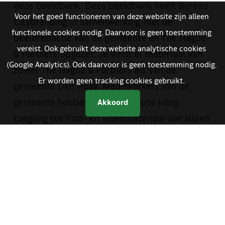
deze beeldbank. Deze beeldbank heeft Bureau
Voor het goed functioneren van deze website zijn alleen
Citybranding in samenwerking met de
functionele cookies nodig. Daarvoor is geen toestemming
beeldredactie van de gemeente en The Hague
vereist. Ook gebruikt deze website analytische cookies
& Partners opgezet. Je vindt er materiaal van
(Google Analytics). Ook daarvoor is geen toestemming nodig.
zowel The Hague & Partners als van de
Er worden geen tracking cookies gebruikt.
gemeente Den Haag. Medewerkers van de
gemeente hebben met een aparte inlog
Akkoord
toegang tot foto- en videomateriaal dat alleen
bestemd is voor gemeentelijke communicatie.