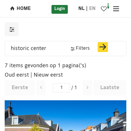
0
HOME
NL
EN
Login
Filters
7 items gevonden op 1 pagina('s)
Oud eerst
|
Nieuw eerst
Eerste
Laatste
/ 1