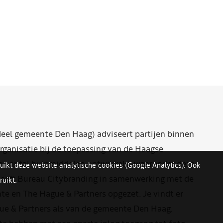
eel gemeente Den Haag) adviseert partijen binnen
rganisatie bij de toepassing van de Haagse
n aantal hulpmiddelen ontwikkeld, waaronder deze
uikt deze website analytische cookies (Google Analytics). Ook
eeft Bureau Citybranding in samenwerking met de
uikt.
e en The Hague & Partners opgezet. Je vindt er
ue & Partners als van de gemeente Den Haag.