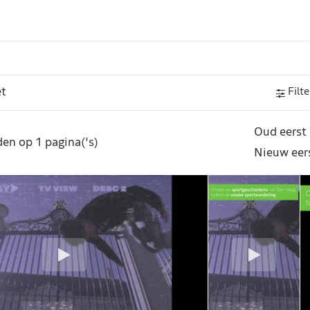
Filte
Oud eerst
en op 1 pagina('s)
Nieuw eer