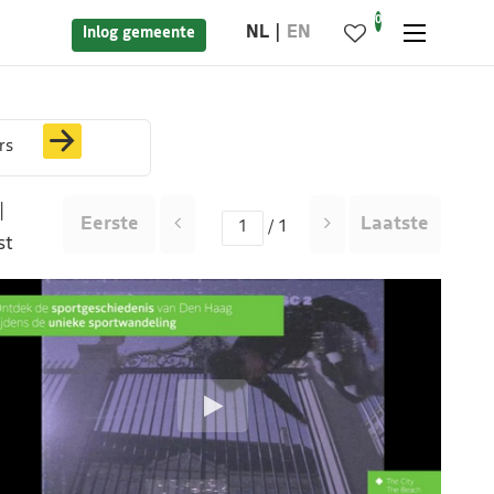
0
NL
EN
Inlog gemeente
rs
|
Eerste
Laatste
/ 1
st