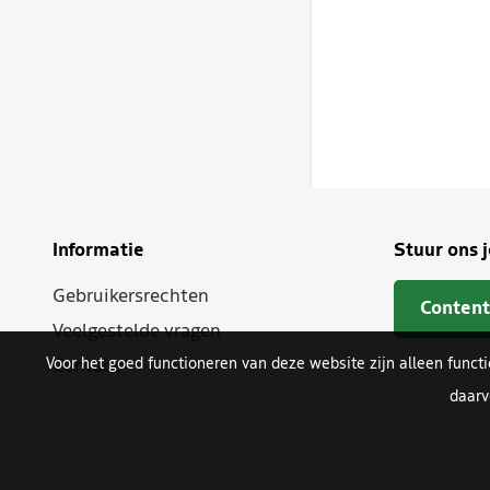
Informatie
Stuur ons 
Gebruikersrechten
Content
Veelgestelde vragen
Voor het goed functioneren van deze website zijn alleen funct
Contact
daarv