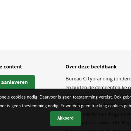
je content
Over deze beeldbank
Bureau Citybranding (onderd
 aanleveren
en buiten de gemeentelijke o
merkwaarden. Hiervoor is ee
ionele cookies nodig. Daarvoor is geen toestemming vereist. Ook gebr
beeldbank. Deze beeldbank h
oor is geen toestemming nodig. Er worden geen tracking cookies gebr
beeldredactie van de gemeent
Akkoord
materiaal van zowel The Hag