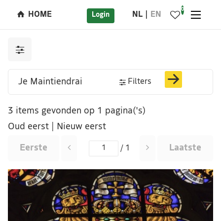
0
HOME
NL
EN
Login
Filters
3 items gevonden op 1 pagina('s)
Oud eerst
|
Nieuw eerst
Eerste
Laatste
/ 1