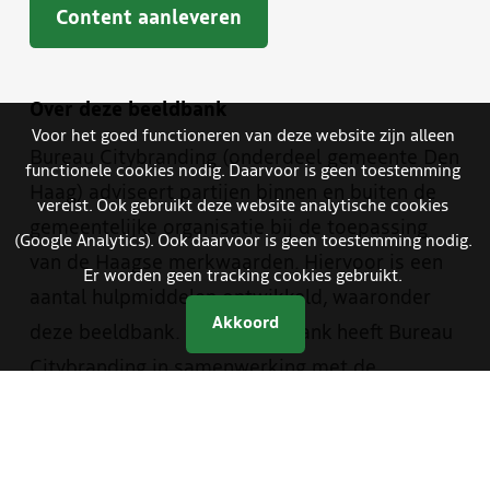
Content aanleveren
Over deze beeldbank
Voor het goed functioneren van deze website zijn alleen
Bureau Citybranding (onderdeel gemeente Den
functionele cookies nodig. Daarvoor is geen toestemming
Haag) adviseert partijen binnen en buiten de
vereist. Ook gebruikt deze website analytische cookies
gemeentelijke organisatie bij de toepassing
(Google Analytics). Ook daarvoor is geen toestemming nodig.
van de Haagse merkwaarden. Hiervoor is een
Er worden geen tracking cookies gebruikt.
aantal hulpmiddelen ontwikkeld, waaronder
Akkoord
deze beeldbank. Deze beeldbank heeft Bureau
Citybranding in samenwerking met de
beeldredactie van de gemeente en The Hague
& Partners opgezet. Je vindt er materiaal van
zowel The Hague & Partners als van de