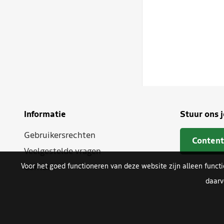
Informatie
Stuur ons 
Gebruikersrechten
Content
Veelgestelde vragen
Voor het goed functioneren van deze website zijn alleen funct
Contact
daarv