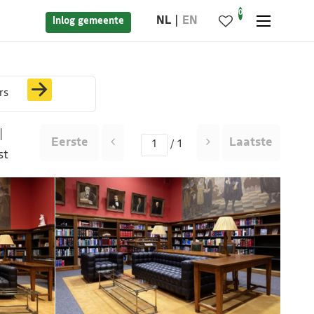
0
NL
EN
Inlog gemeente
rs
|
Eerste
Laatste
/ 1
st