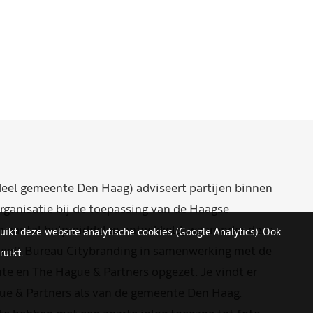
eel gemeente Den Haag) adviseert partijen binnen
rganisatie bij de toepassing van de Haagse
n aantal hulpmiddelen ontwikkeld, waaronder deze
uikt deze website analytische cookies (Google Analytics). Ook
eeft Bureau Citybranding in samenwerking met de
uikt.
e en The Hague & Partners opgezet. Je vindt er
ue & Partners als van de gemeente Den Haag.