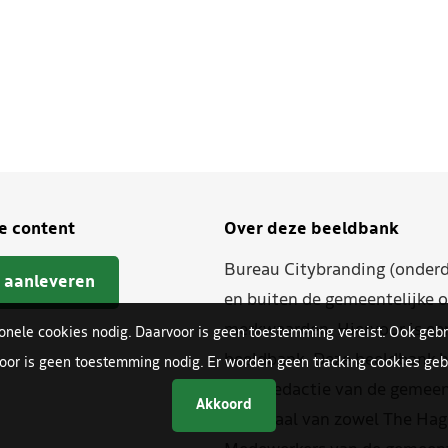
je content
Over deze beeldbank
Bureau Citybranding (onderd
 aanleveren
en buiten de gemeentelijke o
merkwaarden. Hiervoor is ee
ionele cookies nodig. Daarvoor is geen toestemming vereist. Ook gebr
beeldbank. Deze beeldbank h
oor is geen toestemming nodig. Er worden geen tracking cookies gebr
beeldredactie van de gemeent
Akkoord
materiaal van zowel The Hag