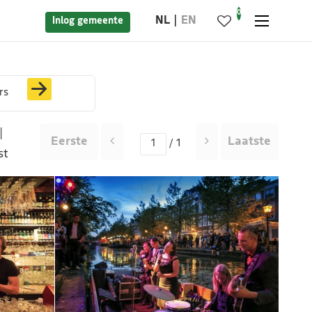
0
NL
EN
Inlog gemeente
rs
|
Eerste
Laatste
/ 1
st