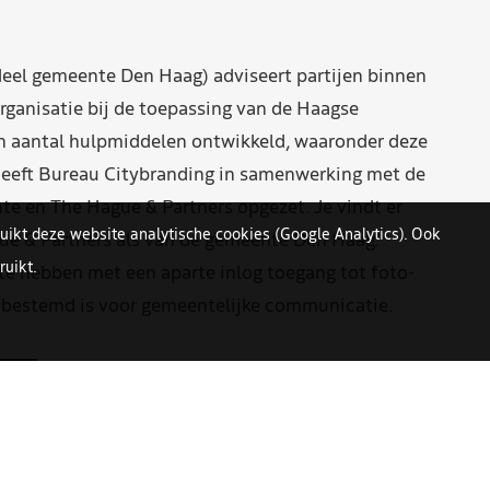
eel gemeente Den Haag) adviseert partijen binnen
rganisatie bij de toepassing van de Haagse
n aantal hulpmiddelen ontwikkeld, waaronder deze
eeft Bureau Citybranding in samenwerking met de
e en The Hague & Partners opgezet. Je vindt er
uikt deze website analytische cookies (Google Analytics). Ook
ue & Partners als van de gemeente Den Haag.
uikt.
 hebben met een aparte inlog toegang tot foto-
n bestemd is voor gemeentelijke communicatie.