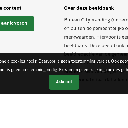
je content
Over deze beeldbank
Bureau Citybranding (onderd
 aanleveren
en buiten de gemeentelijke o
merkwaarden. Hiervoor is ee
beeldbank. Deze beeldbank h
beeldredactie van de gemeent
ionele cookies nodig. Daarvoor is geen toestemming vereist. Ook gebr
materiaal van zowel The Hag
oor is geen toestemming nodig. Er worden geen tracking cookies gebr
Medewerkers van de gemeente
en videomateriaal dat allee
Akkoord